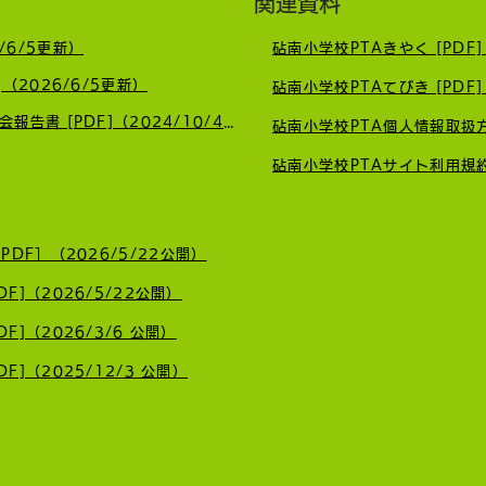
関連資料
/6/5更新）
砧南小学校PTAきやく [PDF]
鎌田南睦地区の防犯パトロー
🚗
]（2026/6/5更新）
砧南小学校PTAてびき [PDF]
ルを行いました🚩
募集
砧南小PTA令和6(2024)年度臨時総会報告書 [PDF]（2024/10/4更新）
砧南小学校PTA個人情報取扱方法
砧南小学校PTAサイト利用規約 
DF］（2026/5/22公開）
F]（2026/5/22公開）
F]（2026/3/6 公開）
F]（2025/12/3 公開）