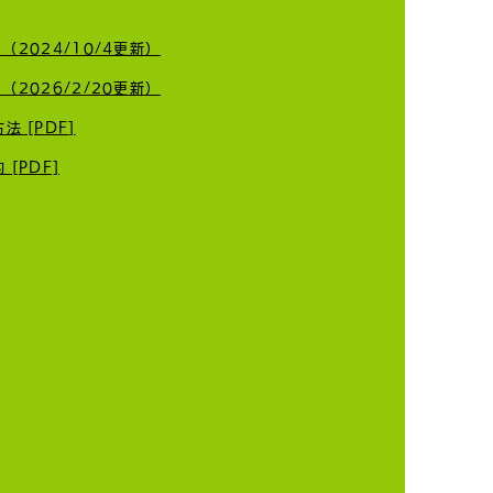
 （2024/10/4更新）
今年も交通安全のポスター
 （2026/2/20更新）
します👮
 [PDF]
[PDF]