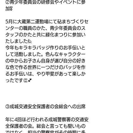
②青少年委員会の研修会やイベントに参
加🎖️
5月に大蔵第二運動場にて砧まちづくりセ
ンターの職員のかた、青少年委員会のス
タッフのかたと共に緑化まつりに参加い
たしました🙋
今年もキラキラバッジ作りのお手伝いと
して活動しました。色んなキャラクター
の中からお子さん自身が選び自分の好き
な色で作る世界に一つだけのバッジを作
るお手伝いは、やり甲斐があって楽しか
ったです👏💕
③成城交通安全保護者の会総会への出席
年に4回ほど行われる成城警察署の交通安
全保護者の会。総会と言っても堅いもの
ではなく、担当の警察官がその時期に多