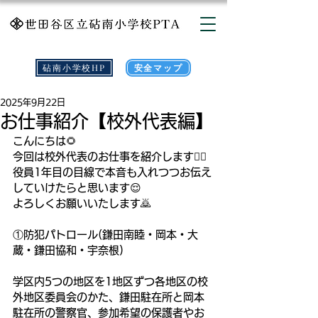
砧南小学校HP
安全マップ
2025年9月22日
お仕事紹介【校外代表編】
こんにちは🌻
今回は校外代表のお仕事を紹介します🙋‍♀️
役員1年目の目線で本音も入れつつお伝え
していけたらと思います😌
よろしくお願いいたします🙇
①防犯パトロール(鎌田南睦・岡本・大
蔵・鎌田協和・宇奈根)
学区内5つの地区を1地区ずつ各地区の校
外地区委員会のかた、鎌田駐在所と岡本
駐在所の警察官、参加希望の保護者やお