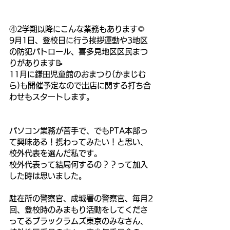
④2学期以降にこんな業務もあります🌻
9月1日、登校日に行う挨拶運動や3地区
の防犯パトロール、喜多見地区区民まつ
りがあります📝
11月に鎌田児童館のおまつり(かまじむ
ら)も開催予定なので出店に関する打ち合
わせもスタートします。
パソコン業務が苦手で、でもPTA本部っ
て興味ある！携わってみたい！と思い、
校外代表を選んだ私です。
校外代表って結局何するの？？って加入
した時は思いました。
駐在所の警察官、成城署の警察官、毎月2
回、登校時のみまもり活動をしてくださ
ってるブラックラムズ東京のみなさん、