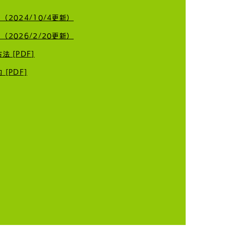
 （2024/10/4更新）
今年も交通安全のポスター
 （2026/2/20更新）
します👮
 [PDF]
[PDF]