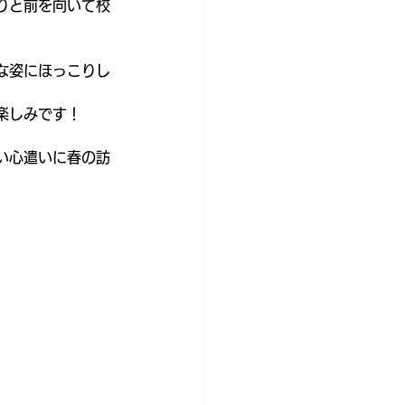
りと前を向いて校
な姿にほっこりし
楽しみです！
い心遣いに春の訪