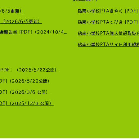
/6/5更新）
砧南小学校PTAきやく [PDF]
鎌田南睦地区の防犯パトロー
🚗
]（2026/6/5更新）
砧南小学校PTAてびき [PDF]
ルを行いました🚩
募集
砧南小PTA令和6(2024)年度臨時総会報告書 [PDF]（2024/10/4更新）
砧南小学校PTA個人情報取扱方法
砧南小学校PTAサイト利用規約 
DF］（2026/5/22公開）
F]（2026/5/22公開）
F]（2026/3/6 公開）
F]（2025/12/3 公開）