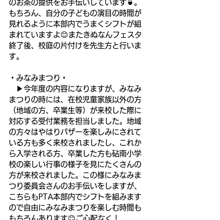
のお茶の提供をお手伝いしています🍵。
もちろん、自分の子どもの演目の時間が
見れるように本部内でうまくシフトが組
まれていますよ😊またきぬなんフェスタ
終了後、校庭の片付けを先生方と行いま
す。
・みなみまつり・
　▶︎今年度の内容になりますが、みなみ
まつりの時には、在校児童家族以外の方
（地域の方、卒業生等）が来校した際に
対応する受付業務を担当しました。地域
の方々はやはりバザーを楽しみにされて
いる方も多く来校されましたし、これか
ら入学される方、卒業した方も砧南小学
校の楽しい行事の様子を見にたくさんの
方が来校されました。この様にみなみま
つり委員会さんのお手伝いをしますが、
こちらもPTA本部内でシフトを組みます
ので自由にみなみまつりを楽しむ時間も
もちろんあります😊ご心配なく！