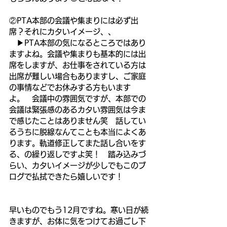
②PTA本部の会議や集まりには必ず出
席？それにカタいイメージ、、
　▶︎PTA本部の気になるところではあり
ますよね。会議や集まりも基本的には出
席をしますが、お仕事をされている方は
出席が難しい場合もありますし、ご家庭
の事情などでお休みする方もいます
よ。　会議中の雰囲気ですが、本部での
会議は緊張感のあるカタい雰囲気は今ま
で感じたことはありません笑　話してい
るうちに脱線なんてことも本当によくあ
ります。軌道修正してまた話し合いをす
る、の繰り返しですよ笑！　踏み込みづ
らい、カタいイメージが少しでもこのブ
ログで払拭できたら嬉しいです！
早いものでもう12月ですね。寒い日が続
きますが、お体に気をつけてお過ごし下