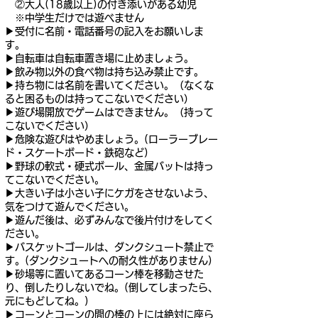
②大人(18歳以上)の付き添いがある幼児
※中学生だけでは遊べません
▶︎受付に名前・電話番号の記入をお願いしま
す。
▶︎自転車は自転車置き場に止めましょう。
▶︎飲み物以外の食べ物は持ち込み禁止です。
▶︎持ち物には名前を書いてください。（なくな
ると困るものは持ってこないでください）
▶︎遊び場開放でゲームはできません。（持って
こないでください）
▶︎危険な遊びはやめましょう。(ローラーブレー
ド・スケートボード・鉄砲など)
▶︎野球の軟式・硬式ボール、金属バットは持っ
てこないでください。
▶︎大きい子は小さい子にケガをさせないよう、
気をつけて遊んでください。
▶︎遊んだ後は、必ずみんなで後片付けをしてく
ださい。
▶︎バスケットゴールは、ダンクシュート禁止で
す。(ダンクシュートへの耐久性がありません)
▶︎砂場等に置いてあるコーン棒を移動させた
り、倒したりしないでね。(倒してしまったら、
元にもどしてね。)
▶︎コーンとコーンの間の棒の上には絶対に座ら